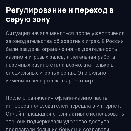
Регулирование и переход в
серую зону
Ситуация начала меняться после ужесточения
законодательства об азартных играх. В России
были введены ограничения на деятельность
казино и игровых залов, а легальная работа
наземных казино стала возможна только в
специальных игорных зонах. Это сильно
изменило весь рынок азартных игр.
После ограничения офлайн-казино часть
интереса пользователей перешла в интернет.
Онлайн-площадки стали активно использовать
это: они подчеркивали удобство доступа,
предлагали большие бонусы и создавали