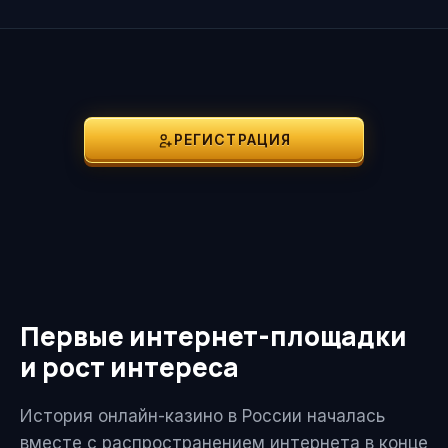
РЕГИСТРАЦИЯ
Первые интернет-площадки
и рост интереса
История онлайн-казино в России началась
вместе с распространением интернета в конце