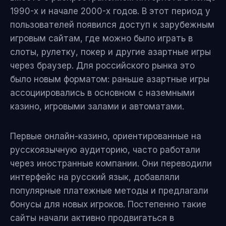
1990-х и начале 2000-х годов. В этот период у
пользователей появился доступ к зарубежным
игровым сайтам, где можно было играть в
слоты, рулетку, покер и другие азартные игры
через браузер. Для российского рынка это
было новым форматом: раньше азартные игры
ассоциировались в основном с наземными
казино, игровыми залами и автоматами.
Первые онлайн-казино, ориентированные на
русскоязычную аудиторию, часто работали
через иностранные компании. Они переводили
интерфейс на русский язык, добавляли
популярные платежные методы и предлагали
бонусы для новых игроков. Постепенно такие
сайты начали активно продвигаться в